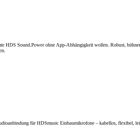
ie echte HDS Sound.Power ohne App‑Abhängigkeit wollen. Robust, bühnenta
en.
udioanbindung für HDSmusic Einbaumikrofone – kabellos, flexibel, lei