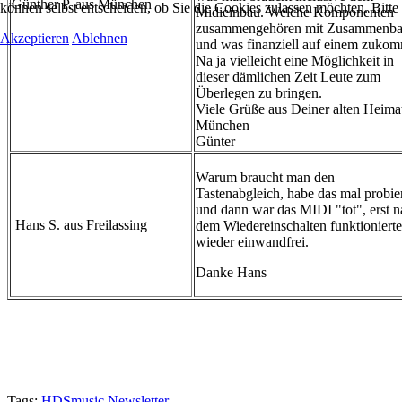
Günther P. aus München
können selbst entscheiden, ob Sie die Cookies zulassen möchten. Bitte
Midieinbau. Welche Komponenten
zusammengehören mit Zusammenb
Akzeptieren
Ablehnen
und was finanziell auf einem zukom
Na ja vielleicht eine Möglichkeit in
dieser dämlichen Zeit Leute zum
Überlegen zu bringen.
Viele Grüße aus Deiner alten Heima
München
Günter
Warum braucht man den
Tastenabgleich, habe das mal probie
und dann war das MIDI "tot", erst 
Hans S. aus Freilassing
dem Wiedereinschalten funktionierte
wieder einwandfrei.
Danke Hans
Tags:
HDSmusic Newsletter