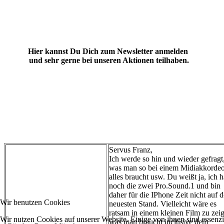
Hier kannst Du Dich zum Newsletter anmelden
und sehr gerne bei unseren Aktionen teilhaben.
Servus Franz,
Ich werde so hin und wieder gefragt
was man so bei einem Midiakkorde
alles braucht usw. Du weißt ja, ich 
noch die zwei Pro.Sound.1 und bin
daher für die IPhone Zeit nicht auf 
Wir benutzen Cookies
neuesten Stand. Vielleicht wäre es
ratsam in einem kleinen Film zu zei
Wir nutzen Cookies auf unserer Website. Einige von ihnen sind essenzi
was man braucht inclusive dem