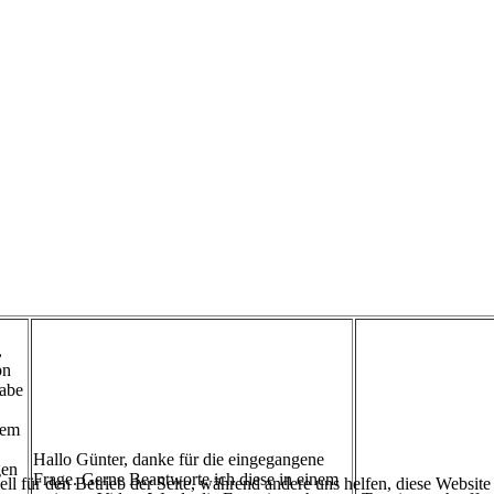
,
on
habe
dem
Hallo Günter, danke für die eingegangene
gen
Frage. Gerne Beantworte ich diese in einem
ell für den Betrieb der Seite, während andere uns helfen, diese Websit