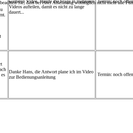
weiteren Video. Werde die Frage in mehreren
Termin: noch offe
 beachten Sie, dass bei einer Ablehnung womöglich nicht mehr alle Funk
Videos aufteilen, damit es nicht zu lange
au
dauert...
mt.
t
rt
nach
Danke Hans, die Antwort plane ich im Video
Termin: noch offe
 es
zur Bedienungsanleitung